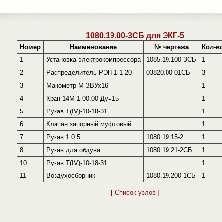
1080.19.00-3СБ для ЭКГ-5
Номер
Наименование
№ чертежа
Кол-в
1
Установка электрокомпрессора
1085.19.100-ЗСБ
1
2
Распределитель РЭП 1-1-20
03820.00-01СБ
3
3
Манометр М-ЗВУх16
1
4
Кран 14М 1-00.00 Ду=15
1
5
Рукав T(IV)-10-18-31
1
6
Клапан запорный муфтовый
1
7
Рукав 1 0.5
1080.19.15-2
1
8
Рукав для обдува
1080.19.21-2СБ
1
10
Рукав T(IV)-10-18-31
1
11
Воздухосборник
1080.19.200-1СБ
1
[ Список узлов ]