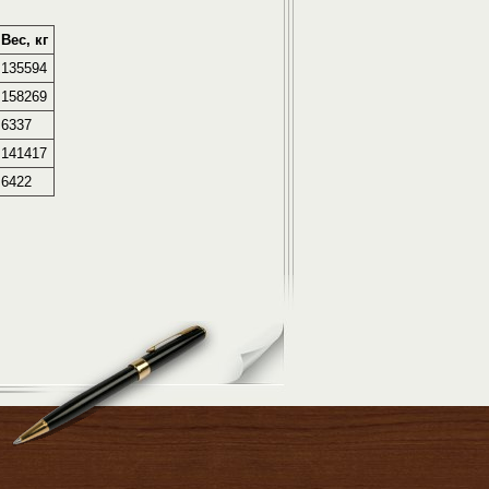
Вес, кг
135594
158269
6337
141417
6422