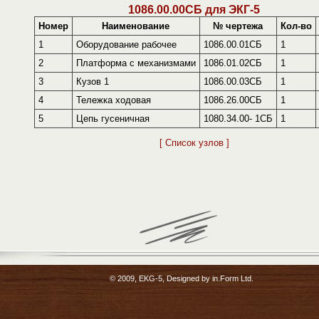
1086.00.00СБ для ЭКГ-5
Номер
Наименование
№ чертежа
Кол-во
1
Оборудование рабочее
1086.00.01СБ
1
2
Платформа с механизмами
1086.01.02СБ
1
3
Кузов 1
1086.00.03СБ
1
4
Тележка ходовая
1086.26.00СБ
1
5
Цепь гусеничная
1080.34.00- 1СБ
1
[ Список узлов ]
© 2009, EKG-5, Designed by
in.Form Ltd.